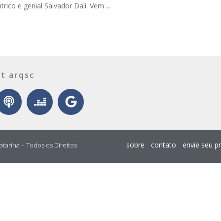
rico e genial Salvador Dali. Vem ...
t arqsc
sobre
contato
envie seu p
atarina – Todos os Direitos