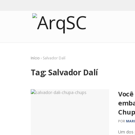
Início
›
Salvador Dalí
Tag:
Salvador Dalí
Você
emba
Chup
POR
MARI
Um dos 