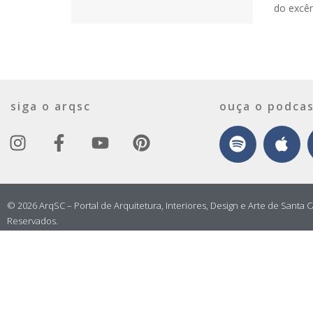
do excênt
siga o arqsc
ouça o podcas
© 2026 ArqSC – Portal de Arquitetura, Interiores, Design e Arte de Santa C
Reservados.