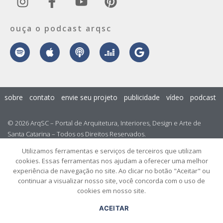
ouça o podcast arqsc
sobre
contato
envie seu projeto
publicidade
vídeo
podcast
© 2026 ArqSC – Portal de Arquitetura, Interiores, Design e Arte de
Santa Catarina – Todos os Direitos Reservados.
Utilizamos ferramentas e serviços de terceiros que utilizam
cookies. Essas ferramentas nos ajudam a oferecer uma melhor
experiência de navegação no site. Ao clicar no botão "Aceitar" ou
continuar a visualizar nosso site, você concorda com o uso de
cookies em nosso site.
ACEITAR