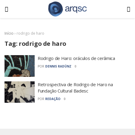
Início
›
rodrigo de haro
Tag:
rodrigo de haro
Rodrigo de Haro: oráculos de cerâmica
POR
DENNIS RADÜNZ
0
Retrospectiva de Rodrigo de Haro na
Fundação Cultural Badesc
POR
REDAÇÃO
0