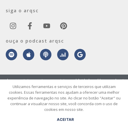
siga o arqsc
ouça o podcast arqsc
sobre
contato
envie seu projeto
publicidade
vídeo
podcast
Utilizamos ferramentas e serviços de terceiros que utilizam
cookies. Essas ferramentas nos ajudam a oferecer uma melhor
© 2026 ArqSC – Portal de Arquitetura, Interiores, Design e Arte de
experiência de navegação no site. Ao clicar no botão "Aceitar" ou
Santa Catarina – Todos os Direitos Reservados.
continuar a visualizar nosso site, você concorda com o uso de
cookies em nosso site.
ACEITAR