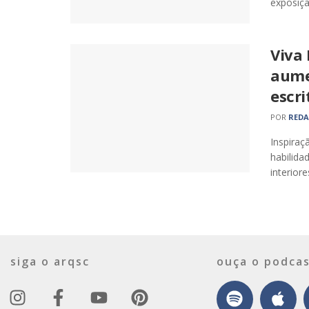
exposição
Viva 
aume
escri
POR
RED
Inspiraç
habilida
interiore
siga o arqsc
ouça o podcas