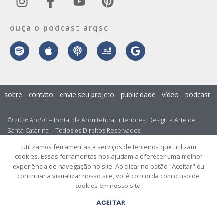
ouça o podcast arqsc
sobre
contato
envie seu projeto
publicidade
vídeo
podcast
© 2026 ArqSC – Portal de Arquitetura, Interiores, Design e Arte de
Santa Catarina – Todos os Direitos Reservados.
Utilizamos ferramentas e serviços de terceiros que utilizam
cookies. Essas ferramentas nos ajudam a oferecer uma melhor
experiência de navegação no site. Ao clicar no botão "Aceitar" ou
continuar a visualizar nosso site, você concorda com o uso de
cookies em nosso site.
ACEITAR