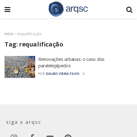
Início
›
requalificação
Tag:
requalificação
Renovações urbanas: o caso dos
paralelepípedos
POR
DALMO VIEIRA FILHO
0
siga o arqsc