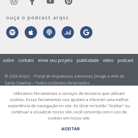
ouça o podcast arqsc
sobre
contato
envie seu projeto
publicidade
vídeo
podcast
© 2026 ArqSC – Portal de Arquitetura, Interiores, Design e Arte de
Santa Catarina – Todos os Direitos Reservados.
Utilizamos ferramentas e serviços de terceiros que utilizam
cookies. Essas ferramentas nos ajudam a oferecer uma melhor
experiência de navegação no site. Ao clicar no botão "Aceitar" ou
continuar a visualizar nosso site, você concorda com o uso de
cookies em nosso site.
ACEITAR