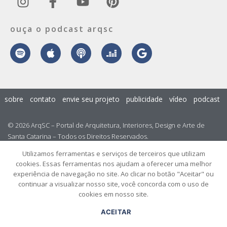
ouça o podcast arqsc
sobre
contato
envie seu projeto
publicidade
vídeo
podcast
© 2026 ArqSC – Portal de Arquitetura, Interiores, Design e Arte de
Santa Catarina – Todos os Direitos Reservados.
Utilizamos ferramentas e serviços de terceiros que utilizam
cookies. Essas ferramentas nos ajudam a oferecer uma melhor
experiência de navegação no site. Ao clicar no botão "Aceitar" ou
continuar a visualizar nosso site, você concorda com o uso de
cookies em nosso site.
ACEITAR