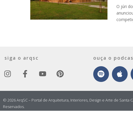
O júri d
anuncio
competiç
siga o arqsc
ouça o podcas
© 2026 ArqSC – Portal de Arquitetura, Interiores, Design e Arte de Santa C
Reservados.