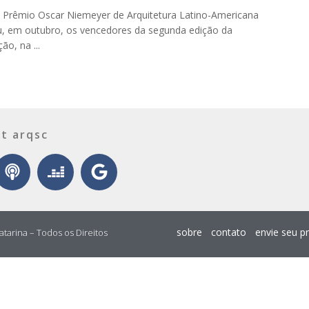
o Prêmio Oscar Niemeyer de Arquitetura Latino-Americana
u, em outubro, os vencedores da segunda edição da
ão, na ...
t arqsc
sobre
contato
envie seu p
atarina – Todos os Direitos