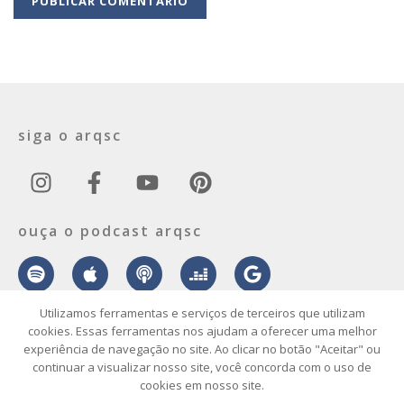
siga o arqsc
ouça o podcast arqsc
Utilizamos ferramentas e serviços de terceiros que utilizam
cookies. Essas ferramentas nos ajudam a oferecer uma melhor
experiência de navegação no site. Ao clicar no botão "Aceitar" ou
sobre
contato
envie seu projeto
publicidade
vídeo
podcast
continuar a visualizar nosso site, você concorda com o uso de
cookies em nosso site.
© 2026 ArqSC – Portal de Arquitetura, Interiores, Design e Arte de