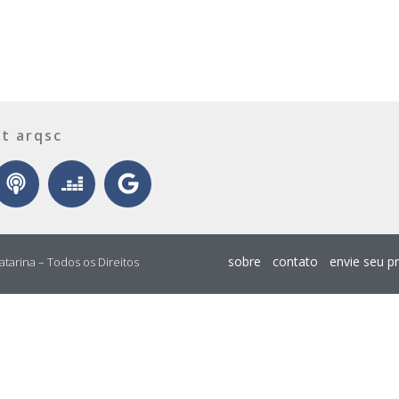
t arqsc
sobre
contato
envie seu p
atarina – Todos os Direitos