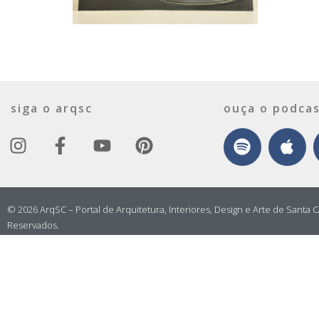
siga o arqsc
ouça o podcas
© 2026 ArqSC – Portal de Arquitetura, Interiores, Design e Arte de Santa C
Reservados.