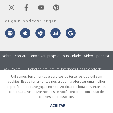
ouça o podcast arqsc
sobre
contato
envie seu projeto
publicidade
vídeo
podcast
© 2026 ArqSC – Portal de Arquitetura, Interiores, Design e Arte de
Santa Catarina – Todos os Direitos Reservados.
Utilizamos ferramentas e serviços de terceiros que utilizam
cookies. Essas ferramentas nos ajudam a oferecer uma melhor
experiência de navegação no site. Ao clicar no botão "Aceitar" ou
continuar a visualizar nosso site, você concorda com o uso de
cookies em nosso site.
ACEITAR