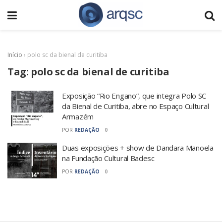
Início
›
polo sc da bienal de curitiba
Tag:
polo sc da bienal de curitiba
Exposição “Rio Engano”, que integra Polo SC
da Bienal de Curitiba, abre no Espaço Cultural
Armazém
POR
REDAÇÃO
0
Duas exposições + show de Dandara Manoela
na Fundação Cultural Badesc
POR
REDAÇÃO
0