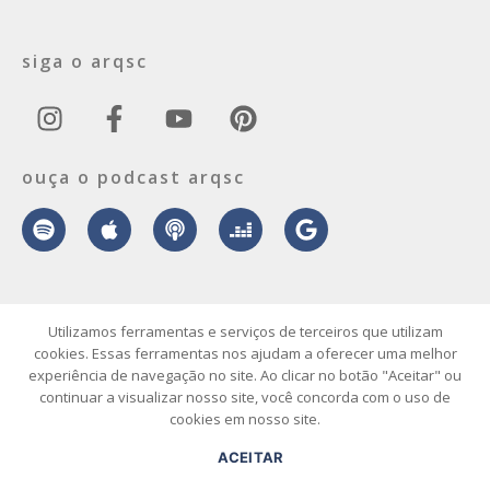
siga o arqsc
ouça o podcast arqsc
sobre
contato
envie seu projeto
publicidade
vídeo
podcast
Utilizamos ferramentas e serviços de terceiros que utilizam
cookies. Essas ferramentas nos ajudam a oferecer uma melhor
experiência de navegação no site. Ao clicar no botão "Aceitar" ou
© 2026 ArqSC – Portal de Arquitetura, Interiores, Design e Arte de
continuar a visualizar nosso site, você concorda com o uso de
Santa Catarina – Todos os Direitos Reservados.
cookies em nosso site.
ACEITAR