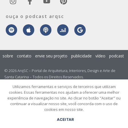
ouça o podcast arqsc
sobre
contato
envie seu projeto
publicidade
vídeo
podcast
© 2026 ArqSC – Portal de Arquitetura, Interiores, Design e Arte de
Santa Catarina – Todos os Direitos Reservados.
Utilizamos ferramentas e serviços de terceiros que utilizam
cookies. Essas ferramentas nos ajudam a oferecer uma melhor
experiência de navegação no site. Ao clicar no botão "Aceitar" ou
continuar a visualizar nosso site, você concorda com o uso de
cookies em nosso site.
ACEITAR