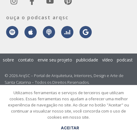
ouça o podcast arqsc
sobre
contato
envie seu projeto
publicidade
vídeo
podcast
© 2026 ArqSC – Portal de Arquitetura, Interiores, Design e Arte de
Santa Catarina – Todos os Direitos Reservados.
Utilizamos ferramentas e serviços de terceiros que utilizam
cookies. Essas ferramentas nos ajudam a oferecer uma melhor
experiência de navegação no site. Ao clicar no botão "Aceitar" ou
continuar a visualizar nosso site, você concorda com o uso de
cookies em nosso site.
ACEITAR