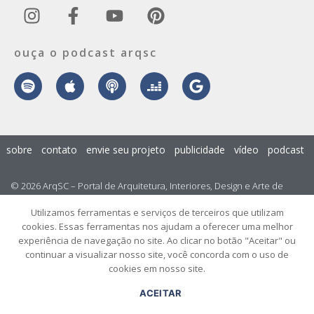
ouça o podcast arqsc
sobre
contato
envie seu projeto
publicidade
vídeo
podcast
© 2026 ArqSC – Portal de Arquitetura, Interiores, Design e Arte de
Santa Catarina – Todos os Direitos Reservados.
Utilizamos ferramentas e serviços de terceiros que utilizam
cookies. Essas ferramentas nos ajudam a oferecer uma melhor
experiência de navegação no site. Ao clicar no botão "Aceitar" ou
continuar a visualizar nosso site, você concorda com o uso de
cookies em nosso site.
ACEITAR