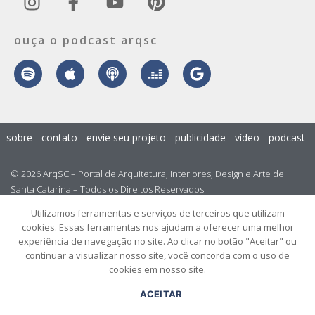
ouça o podcast arqsc
sobre
contato
envie seu projeto
publicidade
vídeo
podcast
© 2026 ArqSC – Portal de Arquitetura, Interiores, Design e Arte de
Santa Catarina – Todos os Direitos Reservados.
Utilizamos ferramentas e serviços de terceiros que utilizam
cookies. Essas ferramentas nos ajudam a oferecer uma melhor
experiência de navegação no site. Ao clicar no botão "Aceitar" ou
continuar a visualizar nosso site, você concorda com o uso de
cookies em nosso site.
ACEITAR