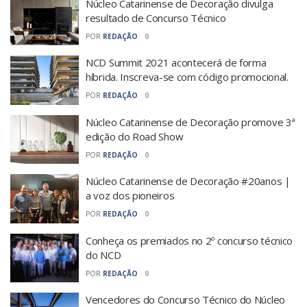
Núcleo Catarinense de Decoração divulga
resultado de Concurso Técnico
POR
REDAÇÃO
0
NCD Summit 2021 acontecerá de forma
híbrida. Inscreva-se com código promocional.
POR
REDAÇÃO
0
Núcleo Catarinense de Decoração promove 3ª
edição do Road Show
POR
REDAÇÃO
0
Núcleo Catarinense de Decoração #20anos |
a voz dos pioneiros
POR
REDAÇÃO
0
Conheça os premiados no 2º concurso técnico
do NCD
POR
REDAÇÃO
0
Vencedores do Concurso Técnico do Núcleo