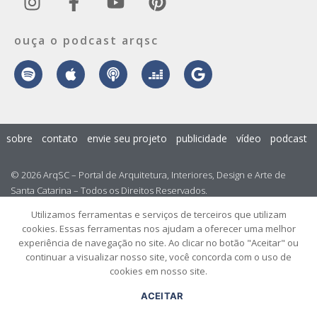
ouça o podcast arqsc
sobre
contato
envie seu projeto
publicidade
vídeo
podcast
© 2026 ArqSC – Portal de Arquitetura, Interiores, Design e Arte de
Santa Catarina – Todos os Direitos Reservados.
Utilizamos ferramentas e serviços de terceiros que utilizam
cookies. Essas ferramentas nos ajudam a oferecer uma melhor
experiência de navegação no site. Ao clicar no botão "Aceitar" ou
continuar a visualizar nosso site, você concorda com o uso de
cookies em nosso site.
ACEITAR