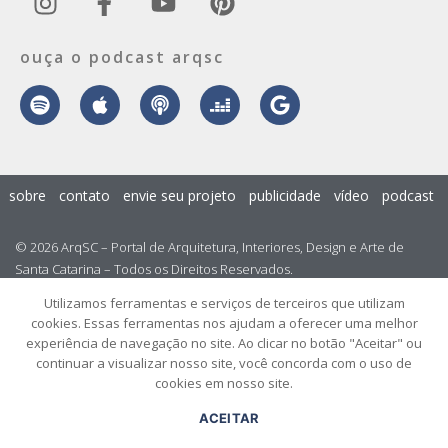
ouça o podcast arqsc
sobre
contato
envie seu projeto
publicidade
vídeo
podcast
© 2026 ArqSC – Portal de Arquitetura, Interiores, Design e Arte de
Santa Catarina – Todos os Direitos Reservados.
Utilizamos ferramentas e serviços de terceiros que utilizam
cookies. Essas ferramentas nos ajudam a oferecer uma melhor
experiência de navegação no site. Ao clicar no botão "Aceitar" ou
continuar a visualizar nosso site, você concorda com o uso de
cookies em nosso site.
ACEITAR