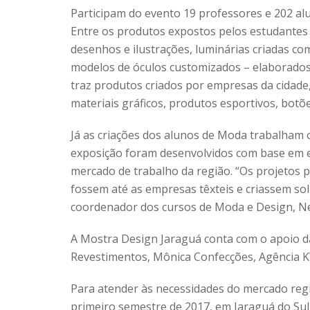
Participam do evento 19 professores e 202 alu
Entre os produtos expostos pelos estudantes 
desenhos e ilustrações, luminárias criadas co
modelos de óculos customizados – elaborados 
traz produtos criados por empresas da cidade
materiais gráficos, produtos esportivos, botõ
Já as criações dos alunos de Moda trabalham o
exposição foram desenvolvidos com base em ex
mercado de trabalho da região. “Os projetos 
fossem até as empresas têxteis e criassem so
coordenador dos cursos de Moda e Design, Ne
A Mostra Design Jaraguá conta com o apoio da
Revestimentos, Mônica Confecções, Agência K
Para atender às necessidades do mercado regio
primeiro semestre de 2017, em Jaraguá do Su