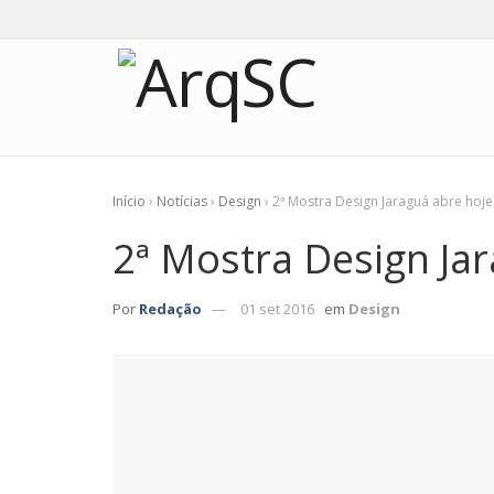
Início
›
Notícias
›
Design
›
2ª Mostra Design Jaraguá abre hoje
2ª Mostra Design Ja
Por
Redação
01 set 2016
em
Design