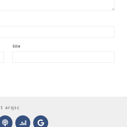
Site
t arqsc