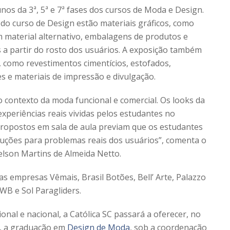
nos da 3ª, 5ª e 7ª fases dos cursos de Moda e Design.
do curso de Design estão materiais gráficos, como
m material alternativo, embalagens de produtos e
a partir do rosto dos usuários. A exposição também
, como revestimentos cimentícios, estofados,
es e materiais de impressão e divulgação.
 contexto da moda funcional e comercial. Os looks da
periências reais vividas pelos estudantes no
propostos em sala de aula previam que os estudantes
luções para problemas reais dos usuários”, comenta o
lson Martins de Almeida Netto.
s empresas Vêmais, Brasil Botões, Bell’ Arte, Palazzo
WB e Sol Paragliders.
nal e nacional, a Católica SC passará a oferecer, no
l, a graduação em
Design de Moda
, sob a coordenação