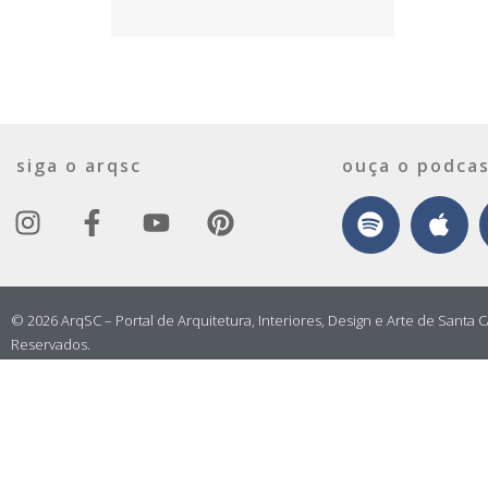
siga o arqsc
ouça o podcas
© 2026 ArqSC – Portal de Arquitetura, Interiores, Design e Arte de Santa C
Reservados.