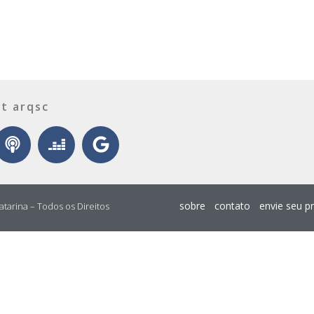
t arqsc
sobre
contato
envie seu p
atarina – Todos os Direitos