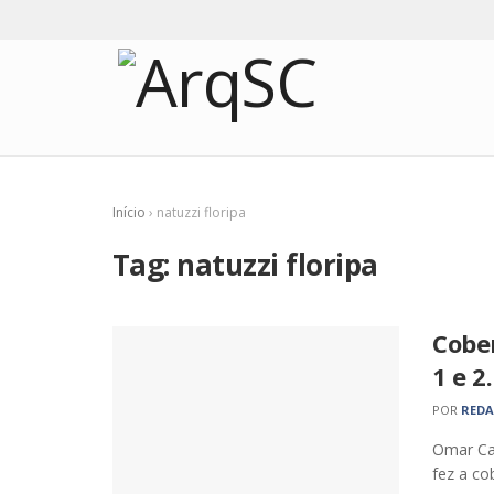
Início
›
natuzzi floripa
Tag:
natuzzi floripa
Cobe
1 e 2
POR
RED
Omar Ca
fez a co