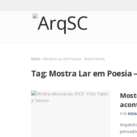
Início
›
Mostra Lar em Poesia - Seats Home
Tag:
Mostra Lar em Poesia 
Most
acon
POR
RED
Arquitet
pensado