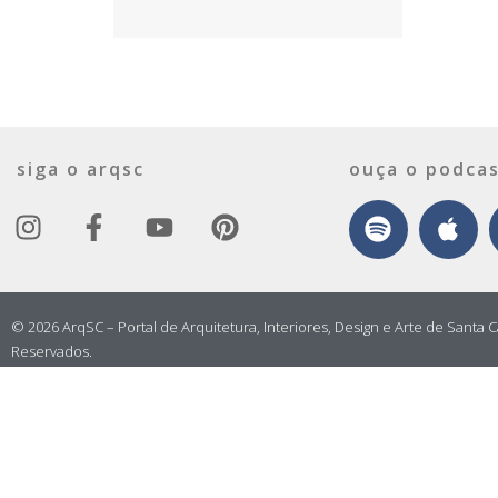
siga o arqsc
ouça o podcas
© 2026 ArqSC – Portal de Arquitetura, Interiores, Design e Arte de Santa C
Reservados.