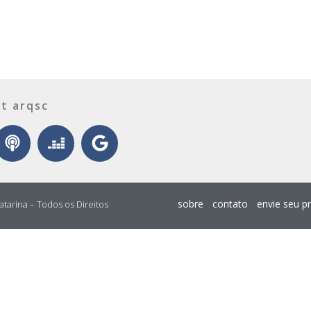
t arqsc
sobre
contato
envie seu p
atarina – Todos os Direitos