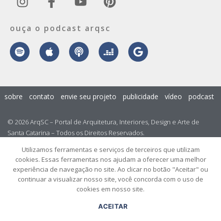
ouça o podcast arqsc
sobre
contato
envie seu projeto
publicidade
vídeo
podcast
© 2026 ArqSC – Portal de Arquitetura, Interiores, Design e Arte de
Santa Catarina – Todos os Direitos Reservados.
Utilizamos ferramentas e serviços de terceiros que utilizam
cookies. Essas ferramentas nos ajudam a oferecer uma melhor
experiência de navegação no site. Ao clicar no botão "Aceitar" ou
continuar a visualizar nosso site, você concorda com o uso de
cookies em nosso site.
ACEITAR