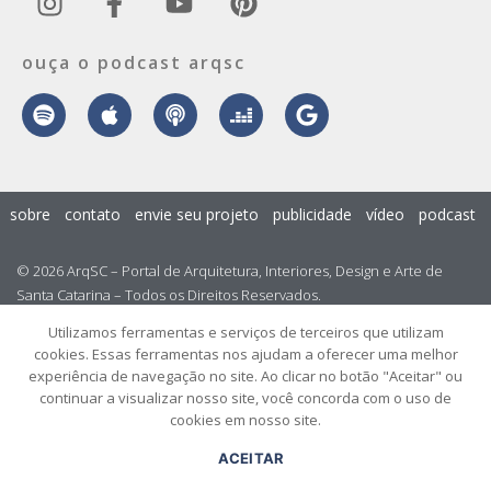
ouça o podcast arqsc
sobre
contato
envie seu projeto
publicidade
vídeo
podcast
© 2026 ArqSC – Portal de Arquitetura, Interiores, Design e Arte de
Santa Catarina – Todos os Direitos Reservados.
Utilizamos ferramentas e serviços de terceiros que utilizam
cookies. Essas ferramentas nos ajudam a oferecer uma melhor
experiência de navegação no site. Ao clicar no botão "Aceitar" ou
continuar a visualizar nosso site, você concorda com o uso de
cookies em nosso site.
ACEITAR