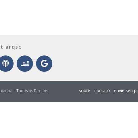
t arqsc
sobre
contato
envie seu p
atarina – Todos os Direitos