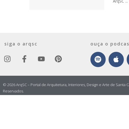
ArqSC ...
siga o arqsc
ouça o podcas
© 2026 ArqSC – Portal de Arquitetura, Interiores, Design e Arte de Santa C
Reservados.