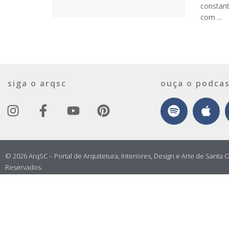
constant
com ...
siga o arqsc
ouça o podcas
© 2026 ArqSC – Portal de Arquitetura, Interiores, Design e Arte de Santa C
Reservados.