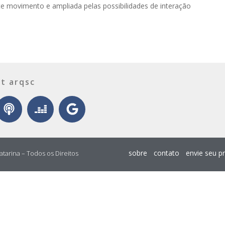
e movimento e ampliada pelas possibilidades de interação
t arqsc
sobre
contato
envie seu p
atarina – Todos os Direitos