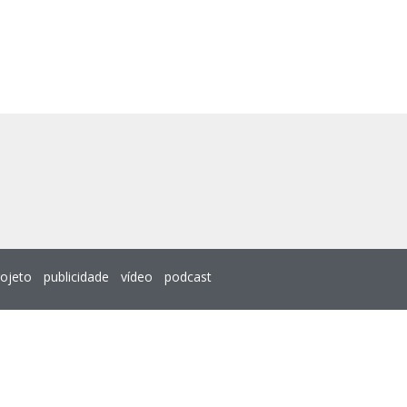
rojeto
publicidade
vídeo
podcast