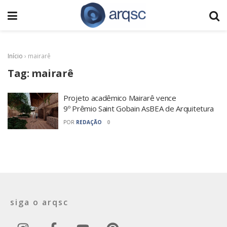
Início
›
mairarê
Tag:
mairarê
Projeto acadêmico Mairarê vence
9º Prêmio Saint Gobain AsBEA de Arquitetura
POR
REDAÇÃO
0
siga o arqsc