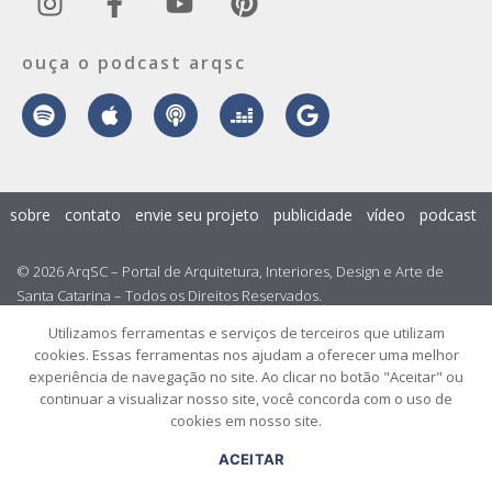
ouça o podcast arqsc
sobre
contato
envie seu projeto
publicidade
vídeo
podcast
© 2026 ArqSC – Portal de Arquitetura, Interiores, Design e Arte de
Santa Catarina – Todos os Direitos Reservados.
Utilizamos ferramentas e serviços de terceiros que utilizam
cookies. Essas ferramentas nos ajudam a oferecer uma melhor
experiência de navegação no site. Ao clicar no botão "Aceitar" ou
continuar a visualizar nosso site, você concorda com o uso de
cookies em nosso site.
ACEITAR