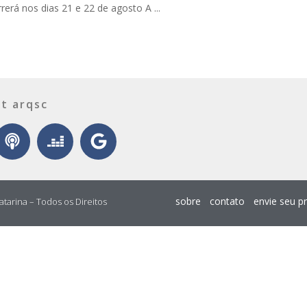
rerá nos dias 21 e 22 de agosto A ...
t arqsc
sobre
contato
envie seu p
atarina – Todos os Direitos