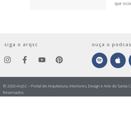
que ocor
siga o arqsc
ouça o podcas
© 2026 ArqSC – Portal de Arquitetura, Interiores, Design e Arte de Santa C
Reservados.