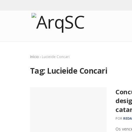
Início
›
Lucieide Concari
Tag:
Lucieide Concari
Conc
desig
cata
POR
RED
Os venc