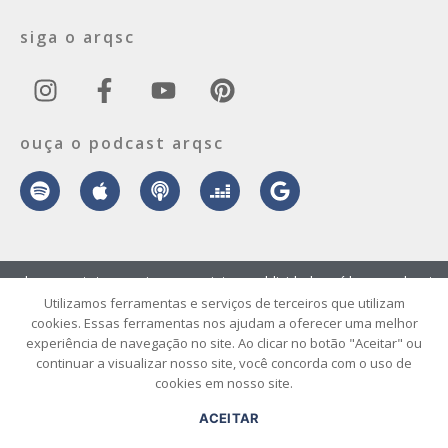
siga o arqsc
ouça o podcast arqsc
sobre
contato
envie seu projeto
publicidade
vídeo
podcast
Utilizamos ferramentas e serviços de terceiros que utilizam
cookies. Essas ferramentas nos ajudam a oferecer uma melhor
© 2026 ArqSC – Portal de Arquitetura, Interiores, Design e Arte de
experiência de navegação no site. Ao clicar no botão "Aceitar" ou
Santa Catarina – Todos os Direitos Reservados.
continuar a visualizar nosso site, você concorda com o uso de
cookies em nosso site.
ACEITAR