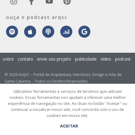
ouça o podcast arqsc
sobre
contato
envie seu projeto
publicidade
vídeo
podcast
© 2026 ArqSC – Portal de Arquitetura, Interiores, Design e Arte de
Santa Catarina – Todos os Direitos Reservados.
Utilizamos ferramentas e serviços de terceiros que utilizam
cookies. Essas ferramentas nos ajudam a oferecer uma melhor
experiência de navegação no site. Ao clicar no botão "Aceitar" ou
continuar a visualizar nosso site, você concorda com o uso de
cookies em nosso site.
ACEITAR