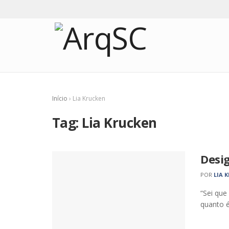
Início
›
Lia Krucken
Tag:
Lia Krucken
Desig
POR
LIA 
“Sei que
quanto é