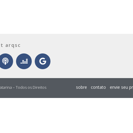
t arqsc
sobre
contato
envie seu p
atarina – Todos os Direitos