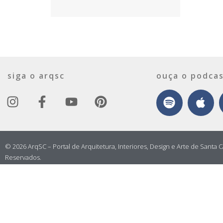
siga o arqsc
ouça o podcas
© 2026 ArqSC – Portal de Arquitetura, Interiores, Design e Arte de Santa C
Reservados.