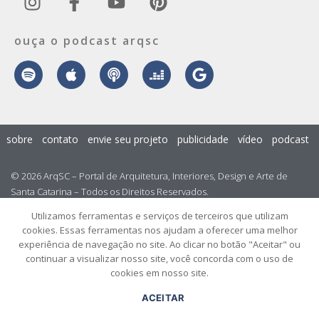
ouça o podcast arqsc
sobre
contato
envie seu projeto
publicidade
vídeo
podcast
© 2026 ArqSC – Portal de Arquitetura, Interiores, Design e Arte de
Santa Catarina – Todos os Direitos Reservados.
Utilizamos ferramentas e serviços de terceiros que utilizam
cookies. Essas ferramentas nos ajudam a oferecer uma melhor
experiência de navegação no site. Ao clicar no botão "Aceitar" ou
continuar a visualizar nosso site, você concorda com o uso de
cookies em nosso site.
ACEITAR