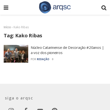
Início
›
Kako Ribas
Tag:
Kako Ribas
Núcleo Catarinense de Decoração #20anos |
a voz dos pioneiros
POR
REDAÇÃO
0
siga o arqsc