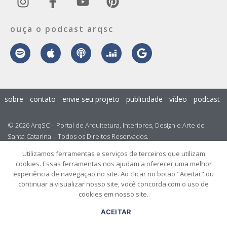
ouça o podcast arqsc
sobre
contato
envie seu projeto
publicidade
vídeo
podcast
© 2026 ArqSC – Portal de Arquitetura, Interiores, Design e Arte de
Santa Catarina – Todos os Direitos Reservados.
Utilizamos ferramentas e serviços de terceiros que utilizam
cookies. Essas ferramentas nos ajudam a oferecer uma melhor
experiência de navegação no site. Ao clicar no botão "Aceitar" ou
continuar a visualizar nosso site, você concorda com o uso de
cookies em nosso site.
ACEITAR