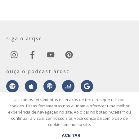
siga o arqsc
ouça o podcast arqsc
Utilizamos ferramentas e serviços de terceiros que utilizam
cookies. Essas ferramentas nos ajudam a oferecer uma melhor
experiência de navegação no site. Ao clicar no botão "Aceitar" ou
sobre
contato
envie seu projeto
publicidade
vídeo
podcast
continuar a visualizar nosso site, você concorda com o uso de
cookies em nosso site.
© 2026 ArqSC – Portal de Arquitetura, Interiores, Design e Arte de
ACEITAR
Santa Catarina – Todos os Direitos Reservados.