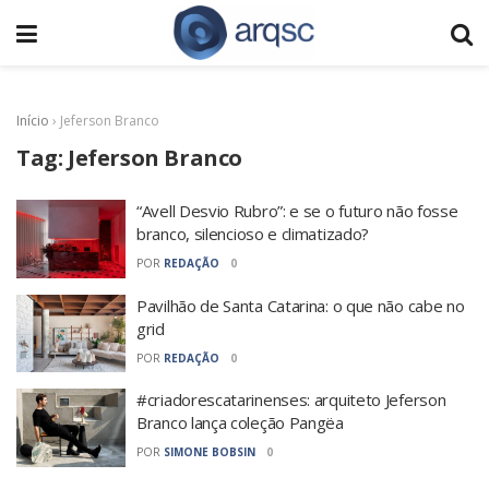
Início
›
Jeferson Branco
Tag:
Jeferson Branco
“Avell Desvio Rubro”: e se o futuro não fosse
branco, silencioso e climatizado?
POR
REDAÇÃO
0
Pavilhão de Santa Catarina: o que não cabe no
grid
POR
REDAÇÃO
0
#criadorescatarinenses: arquiteto Jeferson
Branco lança coleção Pangëa
POR
SIMONE BOBSIN
0