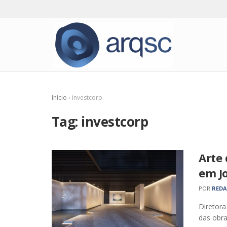
Início
›
investcorp
Tag:
investcorp
Arte
em Jo
POR
RED
Diretora
das obra