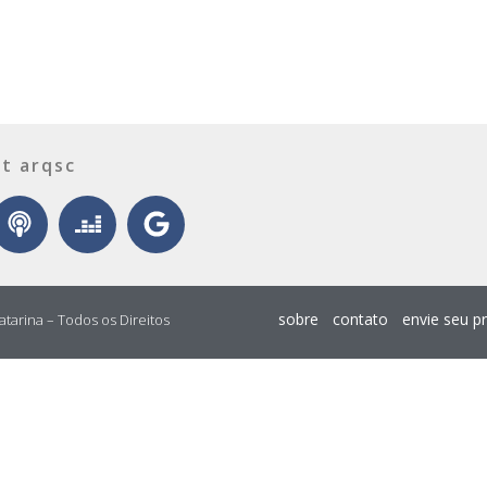
t arqsc
sobre
contato
envie seu p
atarina – Todos os Direitos