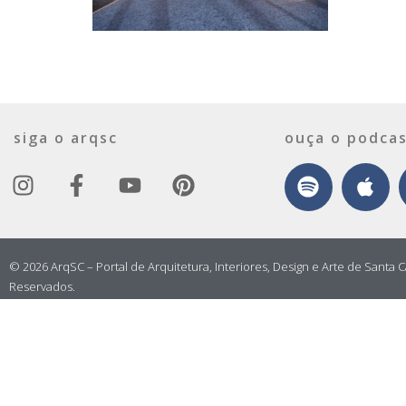
siga o arqsc
ouça o podcas
© 2026 ArqSC – Portal de Arquitetura, Interiores, Design e Arte de Santa C
Reservados.