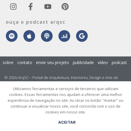
ouça o podcast arqsc
sobre
contato
envie seu projeto
publicidade
vídeo
podcast
© 2026 ArqSC – Portal de Arquitetura, Interiores, Design e Arte de
Santa Catarina – Todos os Direitos Reservados.
Utilizamos ferramentas e serviços de terceiros que utilizam
cookies. Essas ferramentas nos ajudam a oferecer uma melhor
experiência de navegação no site. Ao clicar no botão "Aceitar" ou
continuar a visualizar nosso site, você concorda com o uso de
cookies em nosso site.
ACEITAR