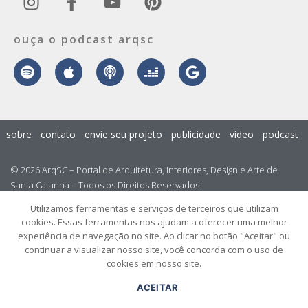
ouça o podcast arqsc
sobre
contato
envie seu projeto
publicidade
vídeo
podcast
© 2026 ArqSC – Portal de Arquitetura, Interiores, Design e Arte de
Santa Catarina – Todos os Direitos Reservados.
Utilizamos ferramentas e serviços de terceiros que utilizam
cookies. Essas ferramentas nos ajudam a oferecer uma melhor
experiência de navegação no site. Ao clicar no botão "Aceitar" ou
continuar a visualizar nosso site, você concorda com o uso de
cookies em nosso site.
ACEITAR