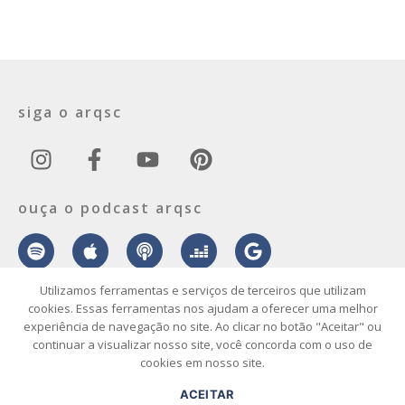
siga o arqsc
ouça o podcast arqsc
Utilizamos ferramentas e serviços de terceiros que utilizam
cookies. Essas ferramentas nos ajudam a oferecer uma melhor
experiência de navegação no site. Ao clicar no botão "Aceitar" ou
sobre
contato
envie seu projeto
publicidade
vídeo
podcast
continuar a visualizar nosso site, você concorda com o uso de
cookies em nosso site.
© 2026 ArqSC – Portal de Arquitetura, Interiores, Design e Arte de
ACEITAR
Santa Catarina – Todos os Direitos Reservados.