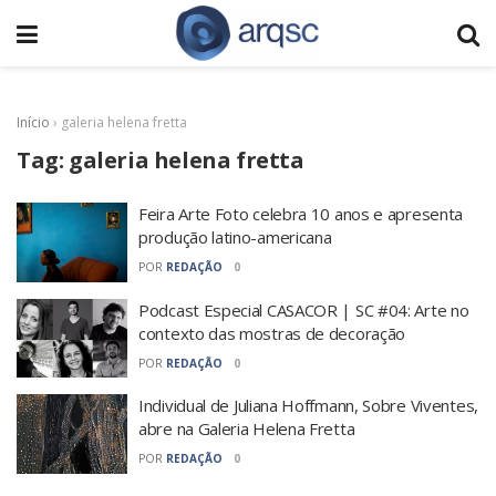
Início
›
galeria helena fretta
Tag:
galeria helena fretta
Feira Arte Foto celebra 10 anos e apresenta
produção latino-americana
POR
REDAÇÃO
0
Podcast Especial CASACOR | SC #04: Arte no
contexto das mostras de decoração
POR
REDAÇÃO
0
Individual de Juliana Hoffmann, Sobre Viventes,
abre na Galeria Helena Fretta
POR
REDAÇÃO
0