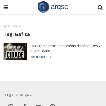
Início
›
Gafisa
Tag:
Gafisa
Cocriação é tema de episódio da série “Design
Hoje!: Cidade-se”
POR
REDAÇÃO
0
siga o arqsc