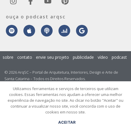
ouça o podcast arqsc
sobre
contato
envie seu projeto
publicidade
vídeo
podcast
© 2026 ArqSC – Portal de Arquitetura, Interiores, Design e Arte de
Santa Catarina – Todos os Direitos Reservados.
Utilizamos ferramentas e serviços de terceiros que utilizam
cookies. Essas ferramentas nos ajudam a oferecer uma melhor
experiência de navegação no site. Ao clicar no botão "Aceitar" ou
continuar a visualizar nosso site, você concorda com o uso de
cookies em nosso site.
ACEITAR