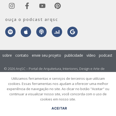
ouça o podcast arqsc
sobre
contato
envie seu projeto
publicidade
vídeo
podcast
© 2026 ArqSC – Portal de Arquitetura, Interiores, Design e Arte de
Santa Catarina – Todos os Direitos Reservados.
Utilizamos ferramentas e serviços de terceiros que utilizam
cookies. Essas ferramentas nos ajudam a oferecer uma melhor
experiência de navegação no site. Ao clicar no botão "Aceitar" ou
continuar a visualizar nosso site, você concorda com o uso de
cookies em nosso site.
ACEITAR