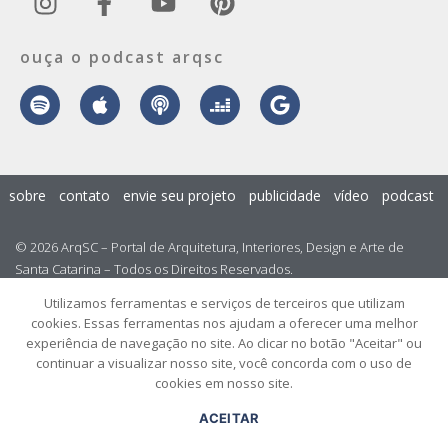
ouça o podcast arqsc
sobre
contato
envie seu projeto
publicidade
vídeo
podcast
© 2026 ArqSC – Portal de Arquitetura, Interiores, Design e Arte de
Santa Catarina – Todos os Direitos Reservados.
Utilizamos ferramentas e serviços de terceiros que utilizam
cookies. Essas ferramentas nos ajudam a oferecer uma melhor
experiência de navegação no site. Ao clicar no botão "Aceitar" ou
continuar a visualizar nosso site, você concorda com o uso de
cookies em nosso site.
ACEITAR