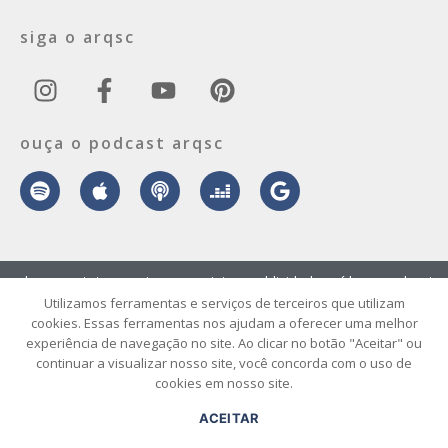
siga o arqsc
ouça o podcast arqsc
sobre
contato
envie seu projeto
publicidade
vídeo
podcast
Utilizamos ferramentas e serviços de terceiros que utilizam
cookies. Essas ferramentas nos ajudam a oferecer uma melhor
© 2026 ArqSC – Portal de Arquitetura, Interiores, Design e Arte de
experiência de navegação no site. Ao clicar no botão "Aceitar" ou
Santa Catarina – Todos os Direitos Reservados.
continuar a visualizar nosso site, você concorda com o uso de
cookies em nosso site.
ACEITAR