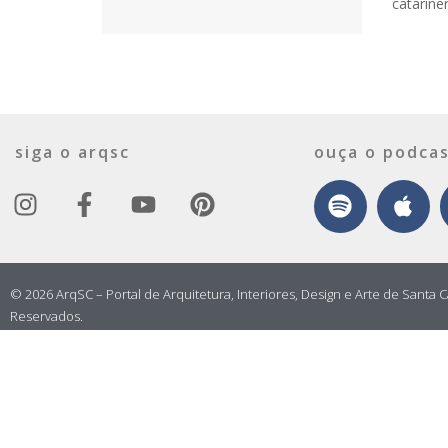
catarine
siga o arqsc
ouça o podcas
© 2026 ArqSC – Portal de Arquitetura, Interiores, Design e Arte de Santa C
Reservados.