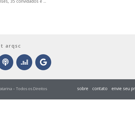
nses, 35 convidados e ...
t arqsc
sobre
contato
envie seu p
atarina – Todos os Direitos