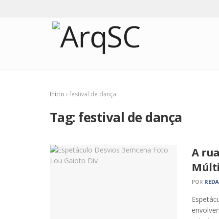
Início
›
festival de dança
Tag:
festival de dança
A rua
Múlt
POR
RED
Espetácu
envolvem