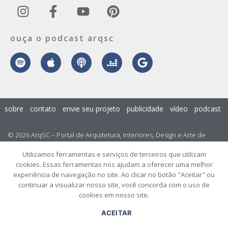
ouça o podcast arqsc
sobre
contato
envie seu projeto
publicidade
vídeo
podcast
© 2026 ArqSC – Portal de Arquitetura, Interiores, Design e Arte de
Santa Catarina – Todos os Direitos Reservados.
Utilizamos ferramentas e serviços de terceiros que utilizam
cookies. Essas ferramentas nos ajudam a oferecer uma melhor
experiência de navegação no site. Ao clicar no botão "Aceitar" ou
continuar a visualizar nosso site, você concorda com o uso de
cookies em nosso site.
ACEITAR