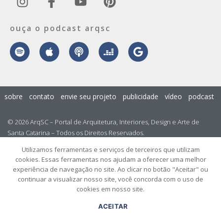
ouça o podcast arqsc
sobre
contato
envie seu projeto
publicidade
vídeo
podcast
© 2026 ArqSC – Portal de Arquitetura, Interiores, Design e Arte de
Santa Catarina – Todos os Direitos Reservados.
Utilizamos ferramentas e serviços de terceiros que utilizam
cookies. Essas ferramentas nos ajudam a oferecer uma melhor
experiência de navegação no site. Ao clicar no botão "Aceitar" ou
continuar a visualizar nosso site, você concorda com o uso de
cookies em nosso site.
ACEITAR