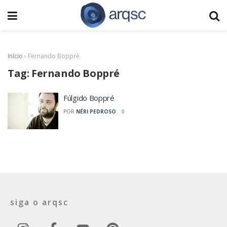
Início
›
Fernando Boppré
Tag:
Fernando Boppré
Fúlgido Boppré
POR
NÉRI PEDROSO
0
siga o arqsc