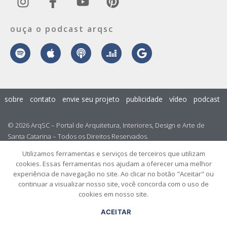
ouça o podcast arqsc
sobre
contato
envie seu projeto
publicidade
vídeo
podcast
© 2026 ArqSC – Portal de Arquitetura, Interiores, Design e Arte de
Santa Catarina – Todos os Direitos Reservados.
Utilizamos ferramentas e serviços de terceiros que utilizam
cookies. Essas ferramentas nos ajudam a oferecer uma melhor
experiência de navegação no site. Ao clicar no botão "Aceitar" ou
continuar a visualizar nosso site, você concorda com o uso de
cookies em nosso site.
ACEITAR