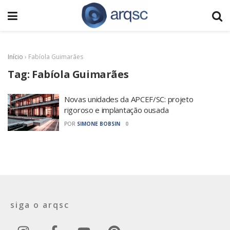
Início
›
Fabíola Guimarães
Tag:
Fabíola Guimarães
Novas unidades da APCEF/SC: projeto
rigoroso e implantação ousada
POR
SIMONE BOBSIN
0
siga o arqsc