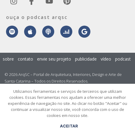
ouça o podcast arqsc
sobre
contato
envie seu projeto
publicidade
vídeo
podcast
© 2026 ArqSC – Portal de Arquitetura, Interiores, Design e Arte de
Santa Catarina – Todos os Direitos Reservados.
Utilizamos ferramentas e serviços de terceiros que utilizam
cookies. Essas ferramentas nos ajudam a oferecer uma melhor
experiência de navegação no site. Ao clicar no botão "Aceitar" ou
continuar a visualizar nosso site, você concorda com o uso de
cookies em nosso site.
ACEITAR