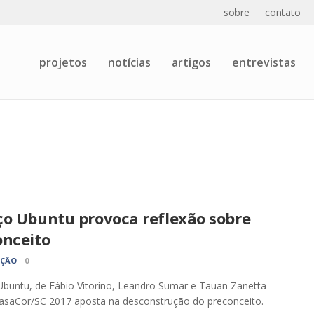
sobre
contato
projetos
notícias
artigos
entrevistas
ço Ubuntu provoca reflexão sobre
onceito
AÇÃO
0
buntu, de Fábio Vitorino, Leandro Sumar e Tauan Zanetta
asaCor/SC 2017 aposta na desconstrução do preconceito.