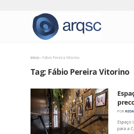
Início
›
Fábio Pereira Vitorino
Tag:
Fábio Pereira Vitorino
Espa
prec
POR
RED
Espaço U
para a C