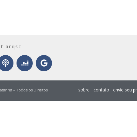
t arqsc
sobre
contato
envie seu p
atarina – Todos os Direitos