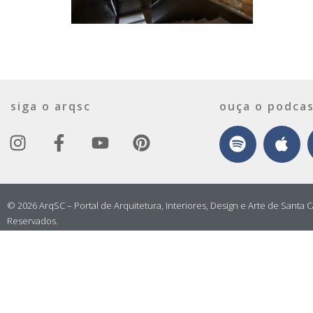
siga o arqsc
ouça o podcas
© 2026 ArqSC – Portal de Arquitetura, Interiores, Design e Arte de Santa C
Reservados.