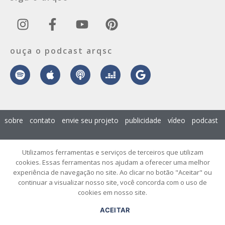
ouça o podcast arqsc
sobre
contato
envie seu projeto
publicidade
vídeo
podcast
© 2026 ArqSC – Portal de Arquitetura, Interiores, Design e Arte de
Utilizamos ferramentas e serviços de terceiros que utilizam
Santa Catarina – Todos os Direitos Reservados.
cookies. Essas ferramentas nos ajudam a oferecer uma melhor
experiência de navegação no site. Ao clicar no botão "Aceitar" ou
continuar a visualizar nosso site, você concorda com o uso de
cookies em nosso site.
ACEITAR