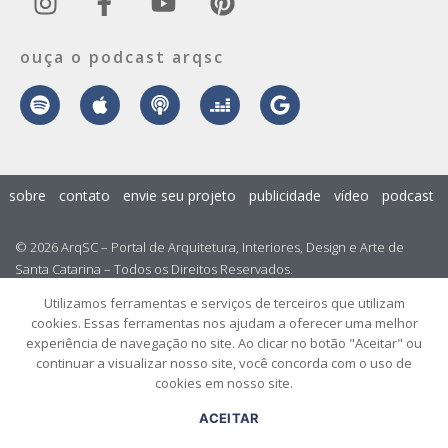
ouça o podcast arqsc
sobre
contato
envie seu projeto
publicidade
vídeo
podcast
© 2026 ArqSC – Portal de Arquitetura, Interiores, Design e Arte de
Santa Catarina – Todos os Direitos Reservados.
Utilizamos ferramentas e serviços de terceiros que utilizam
cookies. Essas ferramentas nos ajudam a oferecer uma melhor
experiência de navegação no site. Ao clicar no botão "Aceitar" ou
continuar a visualizar nosso site, você concorda com o uso de
cookies em nosso site.
ACEITAR